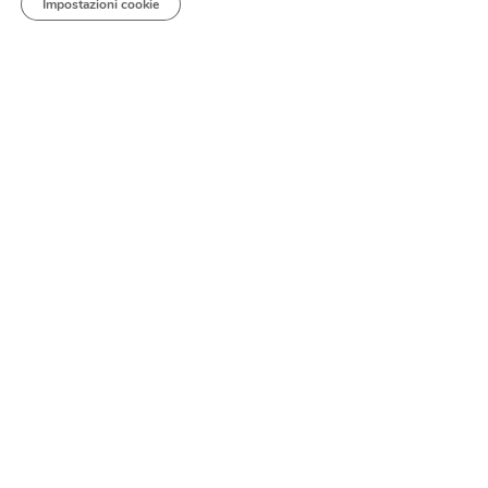
Impostazioni cookie
I nostri contatti
Federfranchising-CONFESERCENTI
Via Nazionale, 60
00184 Roma
Tel. 06 47251
federfranchising@confesercenti.it