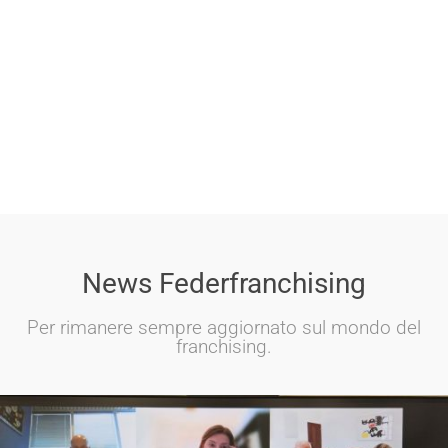
News Federfranchising
Per rimanere sempre aggiornato sul mondo del
franchising.